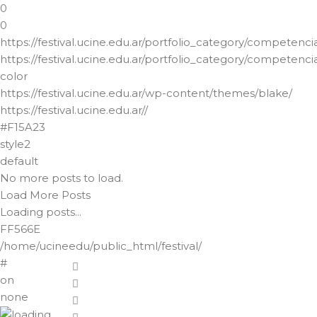
0
0
https://festival.ucine.edu.ar/portfolio_category/competenc
https://festival.ucine.edu.ar/portfolio_category/competenc
color
https://festival.ucine.edu.ar/wp-content/themes/blake/
https://festival.ucine.edu.ar//
#F15A23
style2
default
No more posts to load.
Load More Posts
Loading posts...
FF566E
/home/ucineedu/public_html/festival/
#
on
none