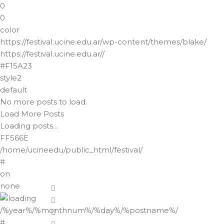
0
0
color
https://festival.ucine.edu.ar/wp-content/themes/blake/
https://festival.ucine.edu.ar//
#F15A23
style2
default
No more posts to load.
Load More Posts
Loading posts...
FF566E
/home/ucineedu/public_html/festival/
#
on
none
/%year%/%monthnum%/%day%/%postname%/
#