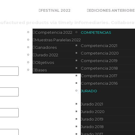
roject for us?
FESTIVAL 2022
EDICIONES ANTERIORE
nufactured products via timely infomediaries. Collabora
Competencia 2022
COMPETENCIAS
Muestras Paralelas 2022
Competencia 2021
Ganadores
Competencia 2020
Jurado 2022
Competencia 2019
Objetivos
Competencia 2018
Bases
Competencia 2017
Competencia 2016
JURADO
Jurado 2021
Jurado 2020
Jurado 2019
Jurado 2018
Jurado 2017