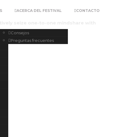
S
ACERCA DEL FESTIVAL
CONTACTO
tively seize one-to-one mindshare with
Consejos
Preguntas frecuentes