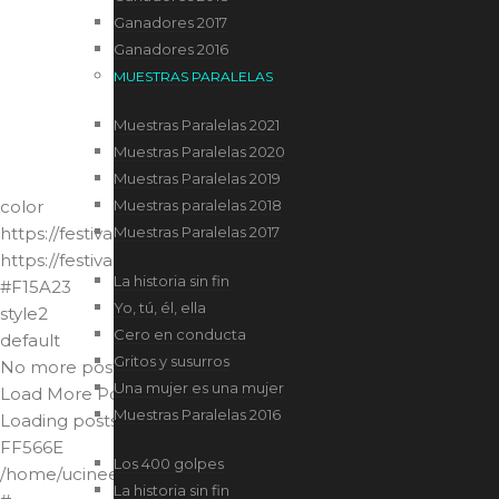
Ganadores 2017
Ganadores 2016
MUESTRAS PARALELAS
Muestras Paralelas 2021
Muestras Paralelas 2020
Muestras Paralelas 2019
color
Muestras paralelas 2018
https://festival.ucine.edu.ar/wp-content/themes/blake/
Muestras Paralelas 2017
https://festival.ucine.edu.ar//
La historia sin fin
#F15A23
Yo, tú, él, ella
style2
Cero en conducta
default
Gritos y susurros
No more posts to load.
Una mujer es una mujer
Load More Posts
Muestras Paralelas 2016
Loading posts...
FF566E
Los 400 golpes
/home/ucineedu/public_html/festival/
La historia sin fin