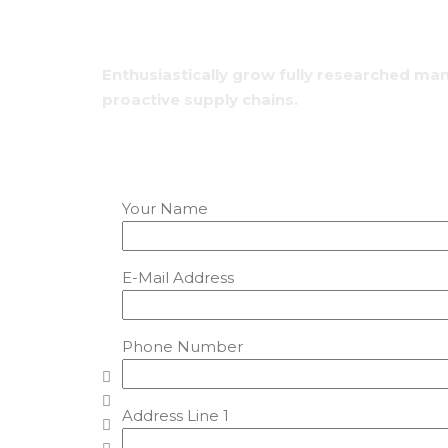
So you have a p
Enthusiastically grow fully researched ma
proactive supply chains.
Your Name
E-Mail Address
Phone Number
Address Line 1