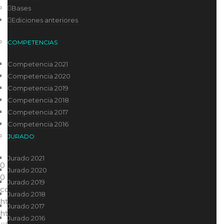
Bases
Duración: 7:57
Ediciones anteriores
Chubut
COMPETENCIAS
Competencia 2021
Competencia 2020
Competencia 2019
COMPARTILO
Competencia 2018
Competencia 2017
Facebook
Twitter
Tumblr
Competencia 2016
JURADO
Jurado 2021
0
Jurado 2020
0
Jurado 2019
color
Jurado 2018
https://festival.ucine.edu.ar/wp-content/themes/blake/
Jurado 2017
https://festival.ucine.edu.ar//
Jurado 2016